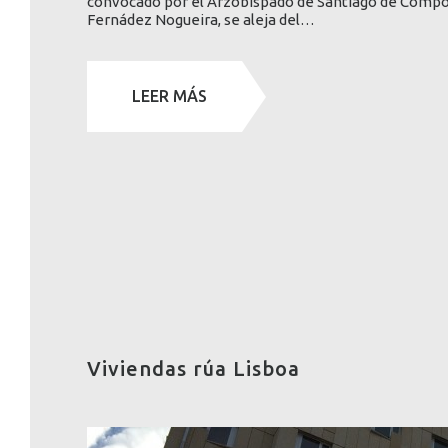
convocado por el Arzobispado de Santiago de Compost
Fernádez Nogueira, se aleja del…
LEER MÁS
Viviendas rúa Lisboa