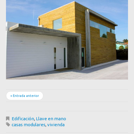
« Entrada anterior
Edificación
,
Llave en mano
casas modulares
,
vivienda