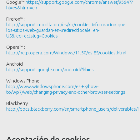
Google™
https://support.google.com/chrome/answer/95647?
hl=es&hlrm=en
Firefox™:
http://support.mozilla.org/es/kb/cookies-informacion-que-
los-sitios-web-guardan-en-?redirectlocale=en-
US&redirectslug=Cookies
Opera™ :
http://help.opera.com/Windows/11.50/es-ES/cookies.html
Android
http://support.google.com/android/?hl=es
Windows Phone
http://www.windowsphone.com/es-ES/how-
to/wp7/web/changing-privacy-and-other-browser-settings
Blackberry
http://docs.blackberry.com/en/smartphone_users/deliverables/
Aceptación de cookies