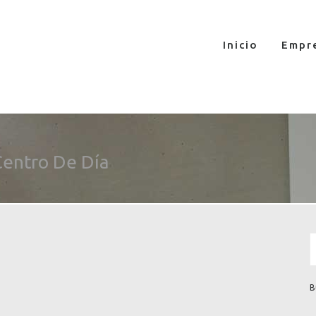
Inicio
Empr
entro De Día