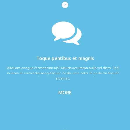
2
Toque pentibus et magnis
Aliquam congue fermentum nisl. Mauris accumsan nulla vel diam. Sed
in lacus ut enim adipiscing aliquet. Nulla vene natis. In pede mi aliquet
sit amet.
MORE