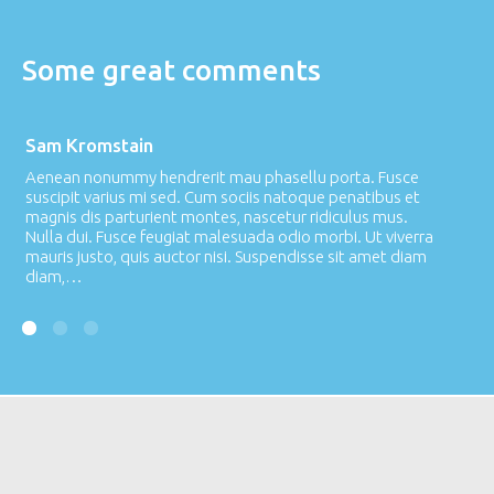
Some great comments
Sam Kromstain
Li
Aenean nonummy hendrerit mau phasellu porta. Fusce
Ae
suscipit varius mi sed. Cum sociis natoque penatibus et
su
magnis dis parturient montes, nascetur ridiculus mus.
ma
Nulla dui. Fusce feugiat malesuada odio morbi. Ut viverra
Nu
mauris justo, quis auctor nisi. Suspendisse sit amet diam
ma
diam,…
d