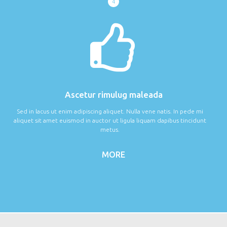
4
Ascetur rimulug maleada
Sed in lacus ut enim adipiscing aliquet. Nulla vene natis. In pede mi
aliquet sit amet euismod in auctor ut ligula liquam dapibus tincidunt
metus.
MORE