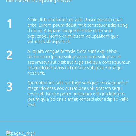
met consetuer adipiscing d dolor.
1
Proin dictum elemntum velit. Fusce euismo quat
ante. Lorem ipsum dolsit met consetuer adipiscing
d dolor. Aliquam congue fermsle dicta sunt
explicabo. Nemo enim ipsam voluptatem quia
voluptas sit aspernat.
2
Aliquam congue fermsle dicta sunt explicabo.
Nemo enim ipsam voluptatem quia voluptas sit
aspernatur aut odit aut fugit sed quia consequuntur
magni dolores eos qui ratione voluptatem sequi
nesciunt.
3
Spernatur aut odit aut fugit sed quia consequuntur
magni dolores eos qui ratione voluptatem sequi
nesciunt. Neque porro quisquam est qui dolorem
ipsum quia dolor sit amet consectetur adipisci velit
sed.